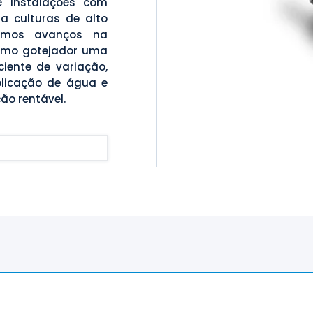
e instalações com
 a culturas de alto
timos avanços na
esmo gotejador uma
ente de variação,
licação de água e
ão rentável.