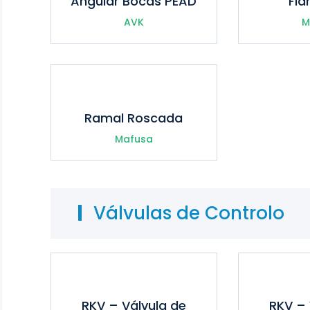
Angular Bocas PEAD
Fl
AVK
M
Ramal Roscada
Mafusa
Válvulas de Controlo
RKV – Válvula de
RKV – 