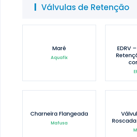
Válvulas de Retenção
Maré
EDRV –
Retenç
Aquafix
co
E
Charneira Flangeada
Válvu
Roscada
Mafusa
M