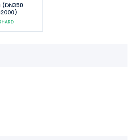
a (DN350 –
2000)
RHARD