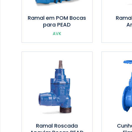
Ramal em POM Bocas
Ramal
para PEAD
A
AVK
Ramal Roscada
Cunha