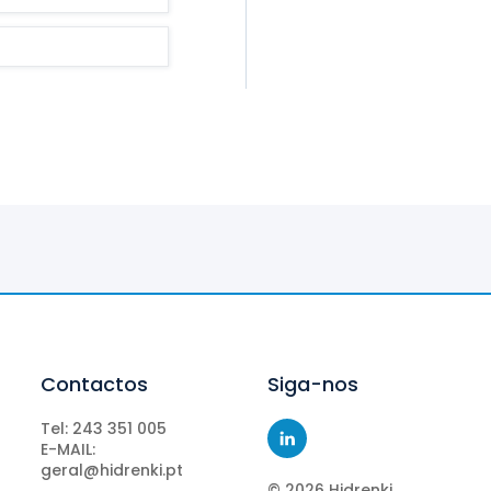
Contactos
Siga-nos
Tel: 243 351 005
E-MAIL:
geral@hidrenki.pt
©
2026
Hidrenki