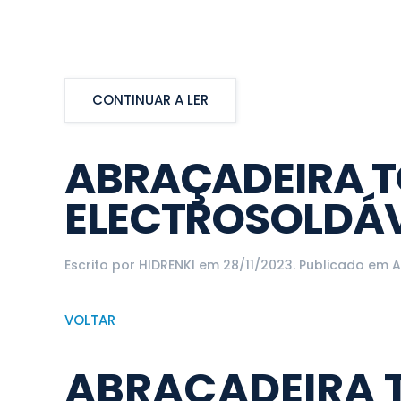
CONTINUAR A LER
ABRAÇADEIRA 
ELECTROSOLDÁ
Escrito por
HIDRENKI
em
28/11/2023
. Publicado em
A
VOLTAR
ABRAÇADEIRA 