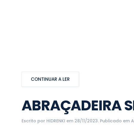
CONTINUAR A LER
ABRAÇADEIRA S
Escrito por
HIDRENKI
em
28/11/2023
. Publicado em
A