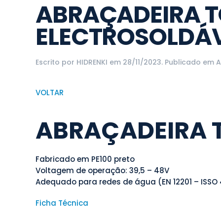
ABRAÇADEIRA 
ELECTROSOLDÁ
Escrito por
HIDRENKI
em
28/11/2023
. Publicado em
A
VOLTAR
ABRAÇADEIRA 
Fabricado em PE100 preto
Voltagem de operação: 39,5 – 48V
Adequado para redes de água (EN 12201 – ISSO
Ficha Técnica