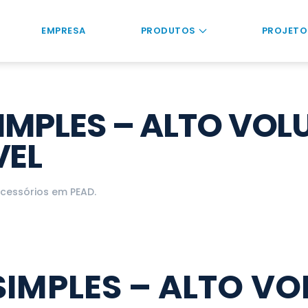
EMPRESA
PRODUTOS
PROJETO
MPLES – ALTO VOL
VEL
cessórios em PEAD
.
IMPLES – ALTO V